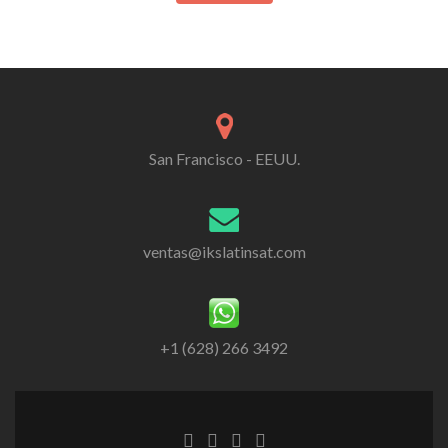
San Francisco - EEUU.
ventas@ikslatinsat.com
+1 (628) 266 3492